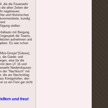
4, die die Feuerwehr
die alten Zeiten der
ihr nagelneues
chte und Historisches
 kommentierte, kundig
ment
fügung stellen.
nfallauto mit Bergung
Eingespielt die Teams,
rletzten aufnehmen und
rgeben. Es war schon
Mini-Ginsjer"(Gänse),
n, die Garde- und
gen, eine für die
en mit dem LF 16 und
uerwehr Niedernhausen
n der "Nachtisch" mit
hr, die am Nachmittag
 aus Königshofen, den
 so ein Fest gar nicht
elfern und freut