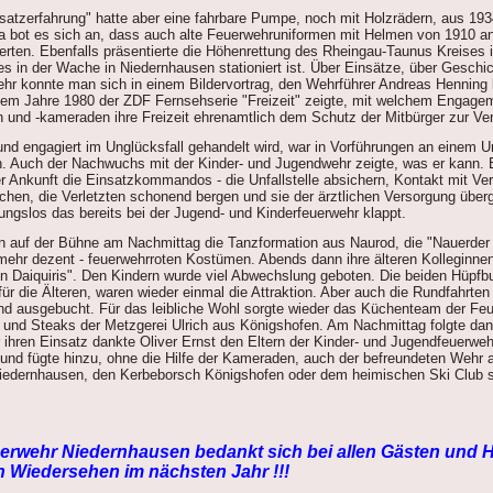
satzerfahrung" hatte aber eine fahrbare Pumpe, noch mit Holzrädern, aus 193
 bot es sich an, dass auch alte Feuerwehruniformen mit Helmen von 1910 an 
rten. Ebenfalls präsentierte die Höhenrettung des Rheingau-Taunus Kreises 
s in der Wache in Niedernhausen stationiert ist. Über Einsätze, über Geschi
hr konnte man sich in einem Bildervortrag, den Wehrführer Andreas Henning
em Jahre 1980 der ZDF Fernsehserie "Freizeit" zeigte, mit welchem Engage
und -kameraden ihre Freizeit ehrenamtlich dem Schutz der Mitbürger zur Ver
und engagiert im Unglücksfall gehandelt wird, war in Vorführungen an einem U
n. Auch der Nachwuchs mit der Kinder- und Jugendwehr zeigte, was er kann. 
r Ankunft die Einsatzkommandos - die Unfallstelle absichern, Kontakt mit Ve
echen, die Verletzten schonend bergen und sie der ärztlichen Versorgung übe
ungslos das bereits bei der Jugend- und Kinderfeuerwehr klappt.
en auf der Bühne am Nachmittag die Tanzformation aus Naurod, die "Nauerder 
 mehr dezent - feuerwehrroten Kostümen. Abends dann ihre älteren Kolleginne
 Daiquiris". Den Kindern wurde viel Abwechslung geboten. Die beiden Hüpfbur
 für die Älteren, waren wieder einmal die Attraktion. Aber auch die Rundfahrt
d ausgebucht. Für das leibliche Wohl sorgte wieder das Küchenteam der Fe
 und Steaks der Metzgerei Ulrich aus Königshofen. Am Nachmittag folgte dan
 ihren Einsatz dankte Oliver Ernst den Eltern der Kinder- und Jugendfeuerwe
 und fügte hinzu, ohne die Hilfe der Kameraden, auch der befreundeten Wehr
edernhausen, den Kerbeborsch Königshofen oder dem heimischen Ski Club sei
euerwehr Niedernhausen bedankt sich bei allen Gästen und H
in Wiedersehen im nächsten Jahr !!!