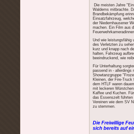
Die meisten Jahre "Ein
Waldems mitbrachte. Da
Brandbekämpfung erinne
Einsatzfahrzeug, welche
der Niedernhausener We
machen. Ein Film aus d
Feuerwehrkameradinnen 
Und wie leistungsfähig 
des Verletzten zu sehe
kurz und knapp nach de
halten, Fahrzeug aufbr
beeindruckend, wie reib
Für Unterhaltung sorgt
passend in - allerdings
Showtanzgruppe "Frozen
Kleinen, der Fire-Truck
dem HTLF waren dauern
mit leckeren Würstchen
Kaffee und Kuchen. Für
das Essenszelt führten
Vereinen wie dem SV Ni
zu stemmen.
Die Freiwillige F
sich bereits auf e