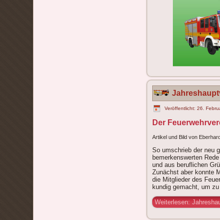
Jahreshaupt
Veröffentlicht: 26. Febr
Der Feuerwehrvere
Artikel und Bild von Eberha
So umschrieb der neu g
bemerkenswerten Rede d
und aus beruflichen Grü
Zunächst aber konnte Mi
die Mitglieder des Feu
kundig gemacht, um zu 
Weiterlesen: Jahresha