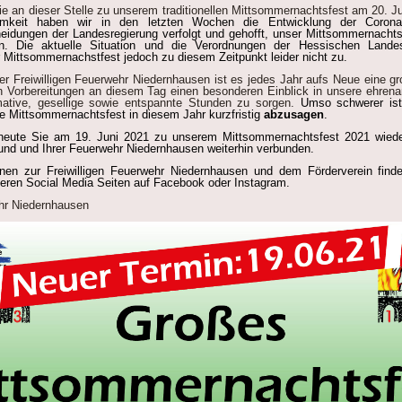
ie an dieser Stelle zu unserem traditionellen Mittsommernachtsfest am 20. J
amkeit haben wir in den letzten Wochen die Entwicklung der Corona
eidungen der Landesregierung verfolgt und gehofft, unser Mittsommernacht
n. Die aktuelle Situation und die Verordnungen der Hessischen Landes
 Mittsommernachstfest jedoch zu diesem Zeitpunkt leider nicht zu.
Freiwilligen Feuerwehr Niedernhausen ist es jedes Jahr aufs Neue eine g
 Vorbereitungen an diesem Tag einen besonderen Einblick in unsere ehrena
mative, gesellige sowie entspannte Stunden zu sorgen.
Umso schwerer ist
elle Mittsommernachtsfest in diesem Jahr kurzfristig
abzusagen
.
heute Sie am 19. Juni 2021 zu unserem Mittsommernachtsfest 2021 wied
sund und Ihrer Feuerwehr Niedernhausen weiterhin verbunden.
onen zur Freiwilligen Feuerwehr Niedernhausen und dem Förderverein finde
seren Social Media Seiten auf Facebook oder Instagram.
ehr Niedernhausen