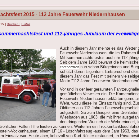
achtsfest 2015 - 112 Jahre Feuerwehr Niedernhausen
2015
|
Drucken
|
E-Mail
tsommernachtsfest und 112-jähriges Jubiläum der Freiwilli
Auch in diesem Jahr meinte es das Wetter gu
Feuerwehr Niedernhausen, die im Rahmen ihr
Mittsommernachtsfestes auch ihr 112-jährig
Seit dem Jahre 1903 bewahrt die heimisch
nun schon Bürgerinnen und Bürg
ehrenamtlich
schützt deren Eigentum. Entsprechend dies
diesem Jahr das Fest mit seinem vielseiti
Motto "112 Jahre Feuerwehr Niedernhausen
Vor und in der leer geräumten Fahrzeughalle
gemütlichen Verweilen ein. Die Kameradin
Feuerwehr Niedernhausen erklärten gerne a
Wehr, wozu diese im Einsatz fähig sind. Zu
Oldtimer aus 112 Jahren Feuerwehrgeschich
aufgestellt. So zum Beispiel eine Drehleiter
Wiesbaden aus 1963, die mit ihrer ausgefah
den dringenden Wunsch der Wehr erinnert, kü
drohlichen Fällen Hilfe leisten zu können. Weiterhin ein Trockentanklöschfahr
stein-Vockenhausen, einem LF 16 - Löschfahrzeug -aus dem Jahr 1963, das 
Einsatz war. Heute aber, liebevoll von Kurt Rösler restauriert, in Privatbesit