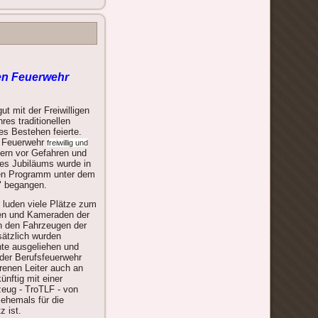
gen Feuerwehr
t mit der Freiwilligen
es traditionellen
es Bestehen feierte.
e Feuerwehr
freiwillig und
ern vor Gefahren und
es Jubiläums wurde in
gen Programm unter dem
" begangen.
 luden viele Plätze zum
nen und Kameraden der
n den Fahrzeugen der
sätzlich wurden
te ausgeliehen und
 der Berufsfeuerwehr
renen Leiter auch an
nftig mit einer
zeug - TroTLF - von
ehemals für die
z ist.