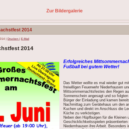
Zur Bildergalerie
achstfest 2014
2014
|
Drucken
|
E-Mail
hstfest 2014
Erfolgreiches Mittsommernach
Fußball bei gutem Wetter!
Das Wetter wollte es mal wieder gut m
freiwilligen Feuerwehr Niederhausen un
Mittsommernachtsfestes den Regen au
Sonnenschein angesagt und so folgten 
Bürger der Einladung und kamen bereit
Nachmittag zum Gerätehaus um den a
Kuchen und direkt im Anschluss die Le
Küche zu verköstigen.
Neben den Hüpfburgen für die Kleinen
Geschicklichkeitsspielen präsentierten
Niedernhausen ihre Arbeit. Besonders i