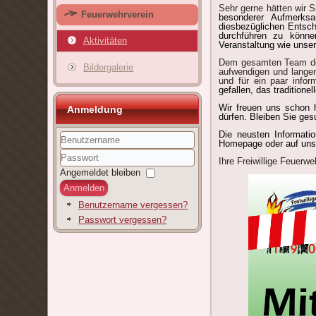
Sehr gerne hätten wir S
Feuerwehrverein
besonderer Aufmerks
diesbezüglichen Entsch
durchführen zu könne
Aktivitäten
Veranstaltung wie unser
Dem gesamten Team der 
Bildergalerie
aufwendigen und langen
und für ein paar infor
gefallen, das tradition
Wir freuen uns schon 
Anmeldung
dürfen. Bleiben Sie ge
Die neusten Informati
Homepage
oder auf un
Benutzername
Ihre Freiwillige Feuerw
Passwort
Angemeldet bleiben
Anmelden
Benutzername vergessen?
Passwort vergessen?