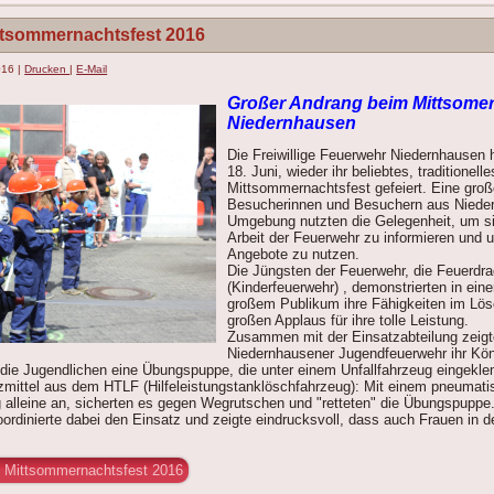
ttsommernachtsfest 2016
2016
|
Drucken
|
E-Mail
Großer Andrang beim Mittsomer
Niedernhausen
Die Freiwillige Feuerwehr Niedernhausen
18. Juni, wieder ihr beliebtes, traditionelle
Mittsommernachtsfest gefeiert. Eine gro
Besucherinnen und Besuchern aus Niede
Umgebung nutzten die Gelegenheit, um si
Arbeit der Feuerwehr zu informieren und 
Angebote zu nutzen.
Die Jüngsten der Feuerwehr, die Feuerdr
(Kinderfeuerwehr) , demonstrierten in ei
großem Publikum ihre Fähigkeiten im Lösch
großen Applaus für ihre tolle Leistung.
Zusammen mit der Einsatzabteilung zeigt
Niedernhausener Jugendfeuerwehr ihr Kön
n die Jugendlichen eine Übungspuppe, die unter einem Unfallfahrzeug eingekl
zmittel aus dem HTLF (Hilfeleistungstanklöschfahrzeug): Mit einem pneumat
alleine an, sicherten es gegen Wegrutschen und "retteten" die Übungspuppe.
ordinierte dabei den Einsatz und zeigte eindrucksvoll, dass auch Frauen in 
6 Mittsommernachtsfest 2016