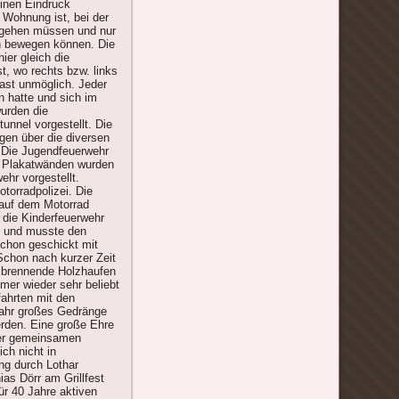
einen Eindruck
 Wohnung ist, bei der
rgehen müssen und nur
ch bewegen können. Die
ier gleich die
ist, wo rechts bzw. links
fast unmöglich. Jeder
n hatte und sich im
wurden die
unnel vorgestellt. Die
gen über die diversen
. Die Jugendfeuerwehr
n Plakatwänden wurden
ehr vorgestellt.
torradpolizei. Die
 auf dem Motorrad
 die Kinderfeuerwehr
n und musste den
chon geschickt mit
chon nach kurzer Zeit
r brennende Holzhaufen
er wieder sehr beliebt
fahrten mit den
Jahr großes Gedränge
erden. Eine große Ehre
der gemeinsamen
ch nicht in
ng durch Lothar
as Dörr am Grillfest
ür 40 Jahre aktiven