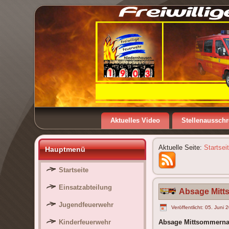
Aktuelles Video
Stellenaussch
Aktuelle Seite:
Startsei
Hauptmenü
Startseite
Einsatzabteilung
Absage Mitt
Jugendfeuerwehr
Veröffentlicht: 05. Juni 
Kinderfeuerwehr
Absage Mittsommernac