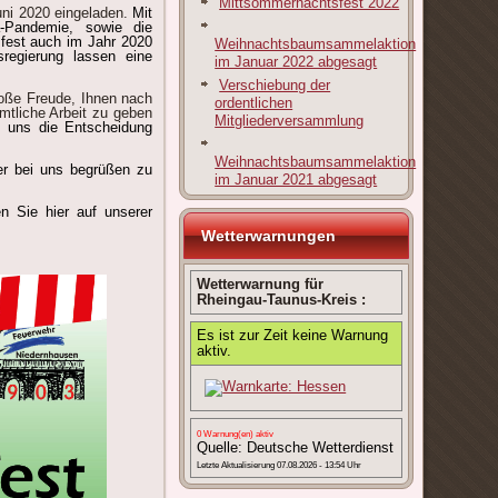
Mittsommernachtsfest 2022
uni 2020 eingeladen.
Mit
-Pandemie, sowie die
sfest auch im Jahr 2020
Weihnachtsbaumsammelaktion
regierung lassen eine
im Januar 2022 abgesagt
Verschiebung der
roße Freude, Ihnen nach
ordentlichen
mtliche Arbeit zu geben
Mitgliederversammlung
 uns die Entscheidung
Weihnachtsbaumsammelaktion
er bei uns begrüßen zu
im Januar 2021 abgesagt
n Sie hier auf unserer
Wetterwarnungen
Wetterwarnung für
Rheingau-Taunus-Kreis :
Es ist zur Zeit keine Warnung
aktiv.
0 Warnung(en) aktiv
Quelle: Deutsche Wetterdienst
Letzte Aktualisierung 07.08.2026 - 13:54 Uhr