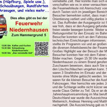
vernebelte Zelt. Hier konnte man sich 
verschaffen wie es in einer verrauchten
die Feuerwehrleute mit Atemschutz vo
durch Tasten sich im jeweiligen Berei
Besucher bemerkten sofort, dass man h
Orientierung verliert und völlig planlos 
ist. Das Auffinden der Ausgangstür ist 
war froh, dass er den Ausgang gefunde
freien wieder bewegen konnte. Weiter 
Rettungsmittel für den Einsatz im Bahnt
Besucher konnten sich an den Fahrzeu
technischen Einrichtungen informieren
stellte ihr Programm vor und an große
die diversen Arbeitsbereiche der Feuerw
Großes Highlight war der Besuch der Mo
Besucher konnten hier mit dem Fahrer
Bilder machen. Gegen 15:30 Uhr wurde
Niedernhausen zu einem Brand gerufe
Zuschauern beweisen, dass auch Sie s
den Löschschläuchen umgehen kann. S
waren 3 Strahlrohre im Einsatz und de
konnte ohne Mühe gelöscht werden. Imm
waren für die kleinen Besucher die Aus
Fahrzeugen. Hier herrschte wie jedes 
und die Schlange wollte nicht kürzer w
wurde Claus Oehler zu Teil. Da er an 
Jahreshauptversammlung im Mai berufli
Deutschland war wurde die Auszeichnu
Metternich, Andreas Henning und Matthi
nachgeholt. Die Auszeichnung gab es f