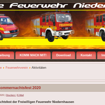
reibung
KOMM MACH MIT!
Download
Kontakt
I
te
Feuerwehrverein
Aktivitäten
sommernachtsfest 2020
2020
|
Drucken
|
E-Mail
htsfest der Freiwilligen Feuerwehr Niedernhausen