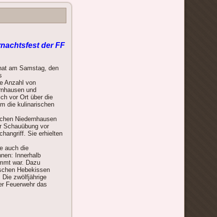
nachtsfest der FF
 hat am Samstag, den
s
ße Anzahl von
rnhausen und
ch vor Ort über die
um die kulinarischen
achen Niedernhausen
ner Schauübung vor
angriff. Sie erhielten
e auch die
nen: Innerhalb
emmt war. Dazu
ischen Hebekissen
 Die zwölfjährige
der Feuerwehr das