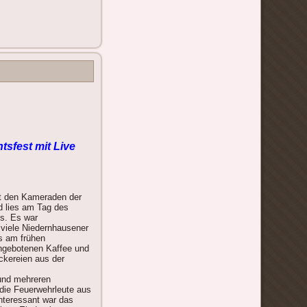
tsfest mit Live
it den Kameraden der
d lies am Tag des
s. Es war
viele Niedernhausener
s am frühen
ngebotenen Kaffee und
ckereien aus der
 und mehreren
 die Feuerwehrleute aus
nteressant war das