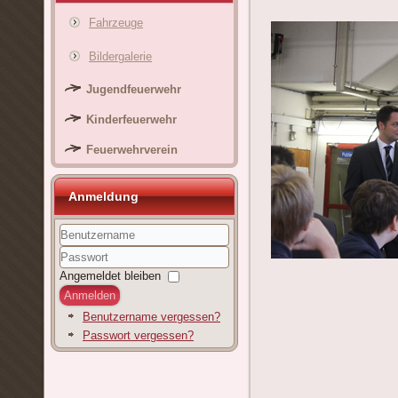
Fahrzeuge
Bildergalerie
Jugendfeuerwehr
Kinderfeuerwehr
Feuerwehrverein
Anmeldung
Benutzername
Passwort
Angemeldet bleiben
Anmelden
Benutzername vergessen?
Passwort vergessen?