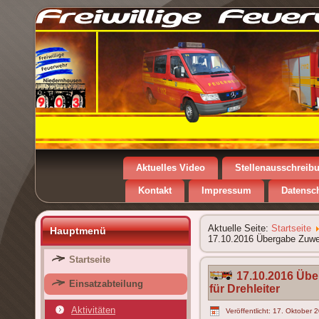
Aktuelles Video
Stellenausschreib
Kontakt
Impressum
Datensc
Aktuelle Seite:
Startseite
Hauptmenü
17.10.2016 Übergabe Zuwen
Startseite
17.10.2016 Üb
Einsatzabteilung
für Drehleiter
Aktivitäten
Veröffentlicht: 17. Oktober 